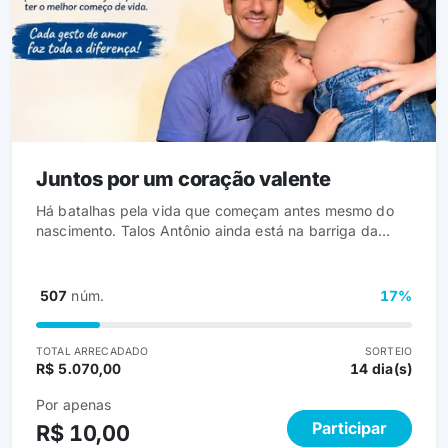
Juntos por um coração valente
Há batalhas pela vida que começam antes mesmo do
nascimento. Talos Antônio ainda está na barriga da
mãe, mas já foi diagnosticado com uma cardiopatia
congênit a complexa. Logo após nascer, ele precisará
de atendimento especializado, medicações e cirurgias
507
núm.
17%
de alta complexidade. Além dos desafios médicos, a
família também precisará arcar com viagens,
hospedagem, exames, consultas e toda a estrutura
TOTAL ARRECADADO
SORTEIO
R$ 5.070,00
14 dia(s)
necessária para que Talos possa iniciar seu tratamento
no lugar adequado. Foi por isso que criamos esta rifa
Por apenas
solidária. No primeiro sorteio teremos 3 prêmios: 1º
Participar
R$ 10,00
Ensaio Fotográfico - 10 a 30 fotos - com Mari da