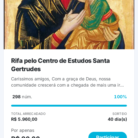
Rifa pelo Centro de Estudos Santa
Gertrudes
Caríssimos amigos, Com a graça de Deus, nossa
comunidade crescerá com a chegada de mais uma irmã
para colaborar em nossa missão. Por esse motivo,
298
núm.
100%
precisamos mudar para uma casa que melhor atenda às
necessidades da comunidade. Para auxiliar nas
despesas dessa mudança, promovemos nossa rifa
TOTAL ARRECADADO
SORTEIO
beneficente. &#x1f39f;️ Cada número: R$ 20,00.
R$ 5.960,00
40 dia(s)
Agradecemos, desde já, sua generosa colaboração e
asseguramos nossas orações por suas intenções. Que
Por apenas
Nosso Senhor Jesus Cristo o recompense
Participar