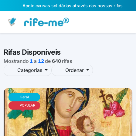
Apoie causas solidárias através das nossas rifas
Rifas Disponíveis
Mostrando
1
a
12
de
640
rifas
Categorias
Ordenar
Geral
POPULAR