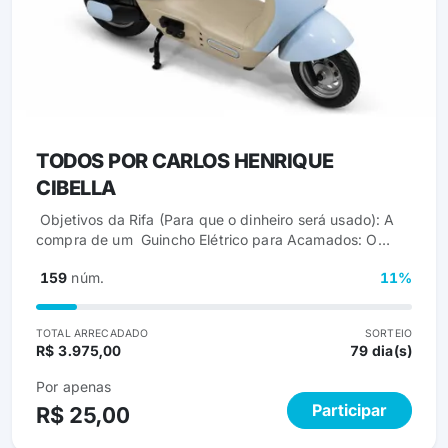
TODOS POR CARLOS HENRIQUE
CIBELLA
​ Objetivos da Rifa (Para que o dinheiro será usado): A
compra de um ​ Guincho Elétrico para Acamados: O
principal objetivo atual, essencial para tirar Carlos da
159
núm.
11%
cama com segurança e transferi-lo para a cadeira de
rodas, permitindo que ele tome banho de sol e saia do
quarto. ​ Adaptações na Casa: Finalizar os ajustes
TOTAL ARRECADADO
SORTEIO
necessários no novo lar para torná-lo seguro e
R$ 3.975,00
79 dia(s)
funcional. ​ Tratamento: Garantir a continuidade das
sessões de fisioterapia. ​ Saúde Financeira: Equilibrar as
Por apenas
contas e os gastos diários que os cuidados contínuos
Participar
R$ 25,00
exigem. ​ Como Ajudar: Participando da ação solidária
através da compra de um ou mais números da rifa.