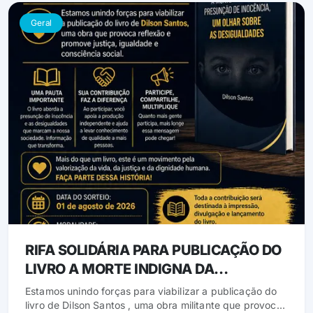
Geral
RIFA SOLIDÁRIA PARA PUBLICAÇÃO DO
LIVRO A MORTE INDIGNA DA
PRESUNÇÃO DE INOCENCIA
Estamos unindo forças para viabilizar a publicação do
livro de Dilson Santos , uma obra militante que provoca