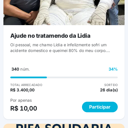
Ajude no tratamendo da Lidia
Oi pessoal, me chamo Lídia e infelizmente sofri um
acidente domestico e queimei 80% do meu corpo.
Ainda estou internada e precisarei fazer um tratamento
para recuperação que vai de medicamentos, pomadas
e o principal que é o colageno. Eu e minha familia não
340
núm.
34%
temos condiçoes para arcar com tudo e com isso venho
pedir a ajuda de voces para estar participando da
minha rifa, custo de R$ 10,00 cada numero.
TOTAL ARRECADADO
SORTEIO
R$ 3.400,00
26 dia(s)
Por apenas
Participar
R$ 10,00