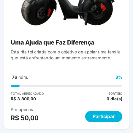
Uma Ajuda que Faz Diferença
Esta rifa foi criada com o objetivo de apoiar uma família
que está enfrentando um momento extremamente
delicado devido a custos hospitalares inesperados e
elevados. Por respeito à privacidade, não serão
divulgados nomes, mas garantimos que se trata de uma
76
núm.
8%
situação real e urgente. Cada participação representa
mais do que um número, é um gesto de solidariedade
que contribui diretamente para aliviar esse momento
TOTAL ARRECADADO
SORTEIO
R$ 3.800,00
0 dia(s)
difícil. Agradecemos de coração qualquer apoio.
Por apenas
Participar
R$ 50,00