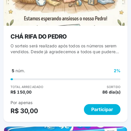
CHÁ RIFA DO PEDRO
O sorteio será realizado após todos os números serem
vendidos. Desde já agradecemos a todos que puderem
contribuir ou compartilhar com amigos e nas redes
sociais a nossa rifa. Telefone para contato (32)99805-
7340 BOA SORTE!
5
núm.
2%
TOTAL ARRECADADO
SORTEIO
R$ 150,00
86 dia(s)
Por apenas
Participar
R$ 30,00