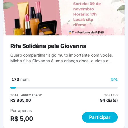
Rifa Solidária pela Giovanna
Quero compartilhar algo muito importante com vocês.
Minha filha Giovanna é uma criança doce, curiosa e
muito especial. Este ano recebemos o diagnóstico de
autismo (TEA), e há quase dois anos estamos em uma
rotina intensa de terapias para ajudar no
173
núm.
5%
desenvolvimento dela. Ela faz acompanhamento com
psicóloga, neuropediatra, fonoaudióloga, terapeuta
ocupacional e neuropsicopedagoga. São atendimentos
TOTAL ARRECADADO
SORTEIO
R$ 865,00
94 dia(s)
essenciais para que ela evolua e ganhe mais qualidade
de vida. Mas manter tudo isso tem sido muito difícil. O
Por apenas
plano de saúde consome quase todo o meu salário e as
Participar
R$ 5,00
contas da casa começaram a atrasar. Por isso, criei
essa rifa solidária , com muito amor e esperança.