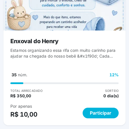
Enxoval do Henry
Estamos organizando essa rifa com muito carinho para
ajudar na chegada do nosso bebê &#x1f90d; Cada
número comprado é um gesto de amor que contribui
para montar o enxoval, cheio de cuidado, conforto e
sonhos. Mais do que itens, estamos preparando um
35
núm.
12%
cantinho acolhedor para receber uma vida tão
esperada. A sua participação faz parte desse começo
tão especial. Obrigada por fazer parte desse momento
TOTAL ARRECADADO
SORTEIO
R$ 350,00
0 dia(s)
com a gente ✨
Por apenas
Participar
R$ 10,00