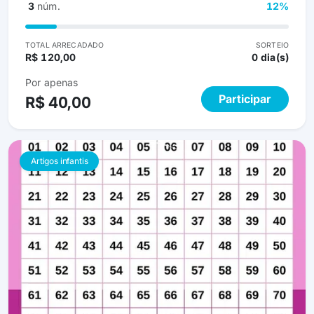
forma de cada um demonstrar o carinho pelo nosso
3
núm.
12%
Ravi. &#x1f499;&#x1f476;&#x1f3fb;
TOTAL ARRECADADO
SORTEIO
R$ 120,00
0 dia(s)
Por apenas
Participar
R$ 40,00
Artigos infantis