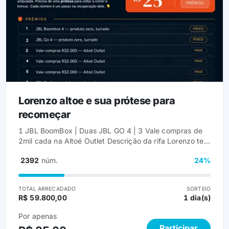
Lorenzo altoe e sua prótese para
recomeçar
1 JBL BoomBox | Duas JBL GO 4 | 3 Vale compras de
2mil cada na Altoé Outlet Descrição da rifa Lorenzo tem
8 anos e, depois de um acidente que resultou na
2392
núm.
24%
amputação da perna Direita, ele precisa de uma
prótese para voltar a correr, brincar e viver com
independência. Cada número que você compra é um
TOTAL ARRECADADO
SORTEIO
passo a mais na recuperação dele. Todo o valor
R$ 59.800,00
1 dia(s)
arrecadado será usado exclusivamente para custear a
prótese do Lorenzo. &#x1f381; Prêmios &#x1f947; 1º
Por apenas
Prêmio — JBL Boombox 4 (produto zero, lacrado)
Participar