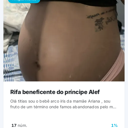
Rifa beneficente do príncipe Alef
Olá titias sou o bebê arco íris da mamãe Ariana , sou
fruto de um término onde famos abandonados pelo meu
genitor e até o dia de hoje a mamãe luta pra n deixar
faltar nada pra gente “ atualmente moramos no estado
de sc e estamos na luta para voltar pro nosso estado ,
17
núm.
1%