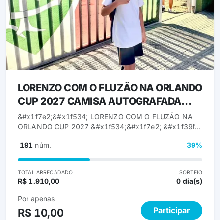
LORENZO COM O FLUZÃO NA ORLANDO
CUP 2027 CAMISA AUTOGRAFADA
RONALDINHO GAÚCHO
&#x1f7e2;&#x1f534; LORENZO COM O FLUZÃO NA
ORLANDO CUP 2027 &#x1f534;&#x1f7e2; &#x1f39f;️
Sorteio da Camisa Autografada do Ronaldinho Gaúcho
191
núm.
39%
✍️⚽ Camisa OFICIAL da Seleção Brasileira
AUTOGRAFADA pelo Ronaldinho Gaúcho! Uma peça
única, de colecionador, e você pode levar pra casa
TOTAL ARRECADADO
SORTEIO
enquanto ajuda a transformar a vida de um atleta
R$ 1.910,00
0 dia(s)
promissor.&#x1f49a; O Lorenzo foi selecionado para
representar o Fluminense na Orlando Cup 2027, nos
Por apenas
Estados Unidos! &#x1f1fa;&#x1f1f8;✈️ Uma experiência
Participar
R$ 10,00
internacional, competindo em alto nível e vestindo a