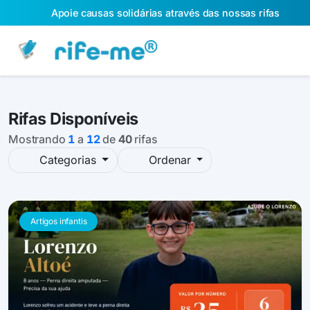
Apoie causas solidárias através das nossas rifas
Rifas Disponíveis
Mostrando
1
a
12
de
40
rifas
Categorias
Ordenar
Artigos infantis