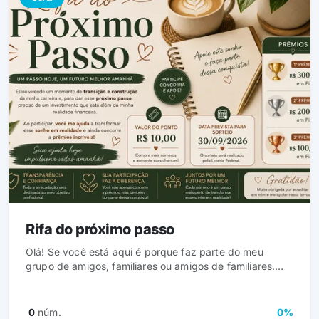
Rifa do próximo passo
Olá! Se você está aqui é porque faz parte do meu
grupo de amigos, familiares ou amigos de familiares.
Desde já, quero agradecer pelo interesse em me ajudar
na construção de um sonho. Estou em um momento de
transição e construção da minha carreira como
0
núm.
0%