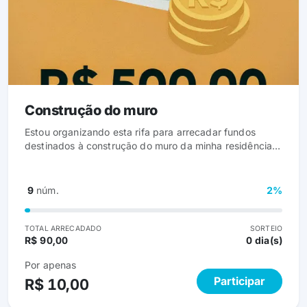
Construção do muro
Estou organizando esta rifa para arrecadar fundos
destinados à construção do muro da minha residência.
Detalhes da rifa: - &#x1f39f;️ Valor do ponto (número):
R$ 10,00 - &#x1f522; Quantidade de pontos
disponíveis: 500 - &#x1f4b0; Prêmio: R$ 500,00 em
9
núm.
2%
dinheiro - &#x1f4c5; Data do sorteio: Assim que todos
os pontos forem vendidos - &#x1f3af; Objetivo:
Arrecadar o valor necessário para a obra do muro
TOTAL ARRECADADO
SORTEIO
R$ 90,00
0 dia(s)
Por apenas
Participar
R$ 10,00