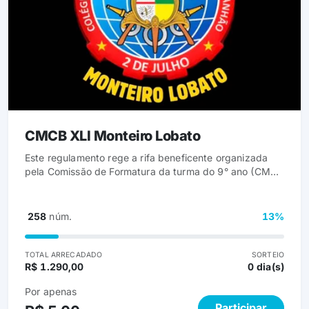
CMCB XLI Monteiro Lobato
Este regulamento rege a rifa beneficente organizada
pela Comissão de Formatura da turma do 9° ano (CMCB
XLI), com o objetivo exclusivo de arrecadar fundos para
custear as despesas relacionadas à cerimônia e
eventos de formatura da turma de 2026.
258
núm.
13%
TOTAL ARRECADADO
SORTEIO
R$ 1.290,00
0 dia(s)
Por apenas
Participar