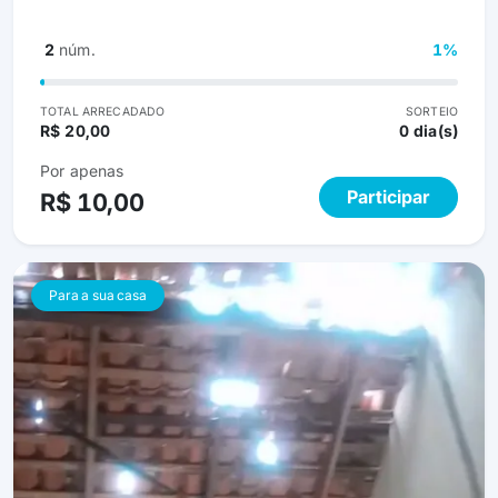
pontos, com prêmio de 500,00 reais. Nos ajude
compartilhando e comprando, cada ponto comprado é
2
núm.
1%
de grande valia. Obrigada!
TOTAL ARRECADADO
SORTEIO
R$ 20,00
0 dia(s)
Por apenas
Participar
R$ 10,00
Para a sua casa