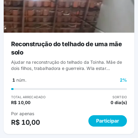
Reconstrução do telhado de uma mãe
solo
Ajudar na reconstrução do telhado da Toinha. Mãe de
dois filhos, trabalhadora e guerreira. Wla estar
precisando da reconstrução do seu telhado pois sai
1
núm.
2%
oara trabalhar com medo do seu telhado cair devido
ripas e telhas estarem danificadas.
TOTAL ARRECADADO
SORTEIO
R$ 10,00
0 dia(s)
Por apenas
Participar
R$ 10,00