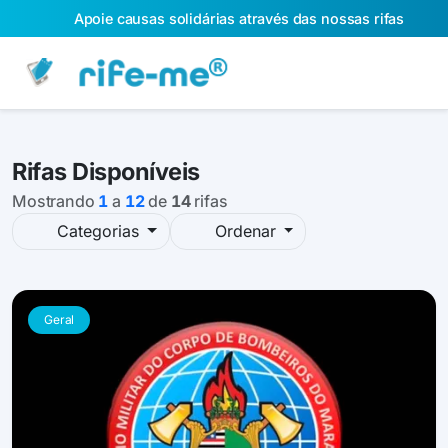
Apoie causas solidárias através das nossas rifas
Rifas Disponíveis
Mostrando
1
a
12
de
14
rifas
Categorias
Ordenar
Geral