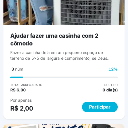
Ajudar fazer uma casinha com 2
cômodo
Fazer a casinha dela em um pequeno espaço de
terreno de 5x5 de largura e cumprimento, se Deus
abençoar logo poderemos comprar um terreno maior e
3
núm.
12%
fazer uma casa de verdade.
TOTAL ARRECADADO
SORTEIO
R$ 6,00
0 dia(s)
Por apenas
Participar
R$ 2,00