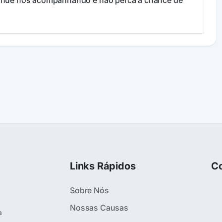
ntinue nos acompanhando e não perca a chance de
Links Rápidos
Co
Sobre Nós
Nossas Causas
a