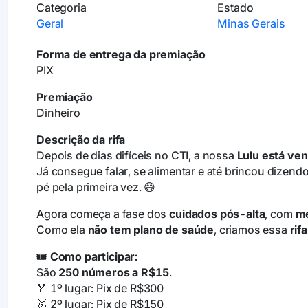
Categoria
Estado
Geral
Minas Gerais
Forma de entrega da premiação
PIX
Premiação
Dinheiro
Descrição da rifa
Depois de dias difíceis no CTI, a nossa
Lulu está ve
Já consegue falar, se alimentar e até brincou dizen
pé pela primeira vez. 😅
Agora começa a fase dos
cuidados pós-alta
, com
me
Como ela
não tem plano de saúde
, criamos essa
rif
🎟️
Como participar:
São
250 números a R$15
.
🏅 1º lugar: Pix de R$300
🥈 2º lugar: Pix de R$150