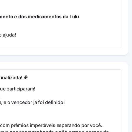
amento e dos medicamentos da Lulu
.
e ajuda!
finalizada! 🎉
ue participaram!
.
, e o vencedor já foi definido!
is com prêmios imperdíveis esperando por você.